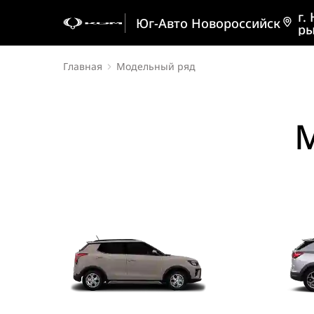
г.
Юг-Авто Новороссийск
ры
Главная
Модельный ряд